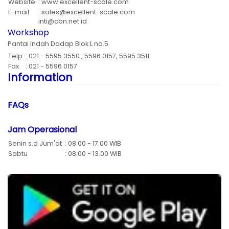
Website
: www.excellent-scale.com
E-mail
: sales@excellent-scale.com
inti@cbn.net.id
Workshop
Pantai Indah Dadap Blok L no.5
Telp
: 021 - 5595 3550 , 5596 0157, 5595 3511
Fax
: 021 - 5596 0157
Information
FAQs
Jam Operasional
Senin s.d Jum'at
: 08.00 - 17.00 WIB
Sabtu
: 08.00 - 13.00 WIB