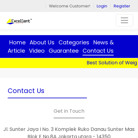
Welcome Customer!
Login
Register
Home
About Us
Categories
News &
Article
Video
Guarantee
Contact Us
Best Solution of Weigh
Contact Us
Get in Touch
Jl. Sunter Jaya I No. 3 Komplek Ruko Danau Sunter Mas
Blok E No.8A Jakarta utara - 14350