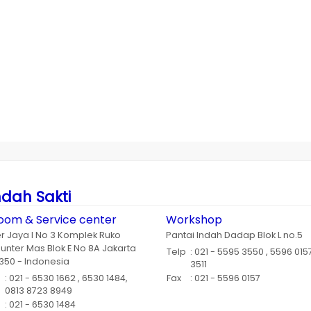
ndah Sakti
om & Service center
Workshop
er Jaya I No 3 Komplek Ruko
Pantai Indah Dadap Blok L no.5
unter Mas Blok E No 8A Jakarta
Telp
: 021 - 5595 3550 , 5596 015
350 - Indonesia
3511
: 021 - 6530 1662 , 6530 1484,
Fax
: 021 - 5596 0157
0813 8723 8949
: 021 - 6530 1484