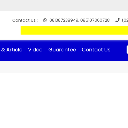
Contact Us :
081387238949, 085107060728
(021
& Article
Video
Guarantee
Contact Us