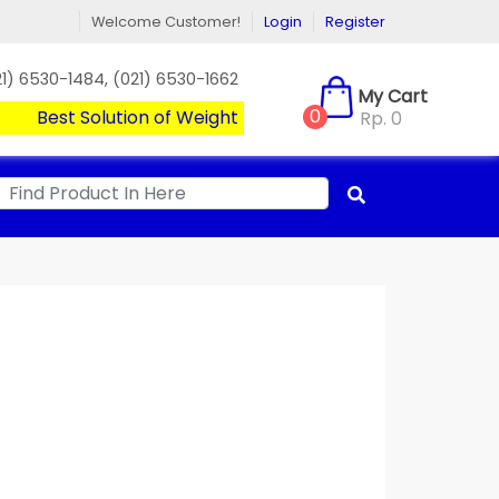
Welcome Customer!
Login
Register
) 6530-1484, (021) 6530-1662
My Cart
0
Best Solution of Weight | Timbangan Digital Bergarans
Rp. 0