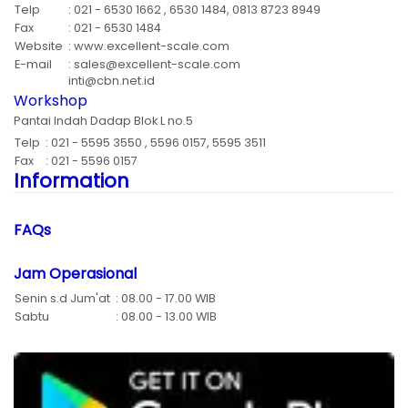
Telp
: 021 - 6530 1662 , 6530 1484, 0813 8723 8949
Fax
: 021 - 6530 1484
Website
: www.excellent-scale.com
E-mail
: sales@excellent-scale.com
inti@cbn.net.id
Workshop
Pantai Indah Dadap Blok L no.5
Telp
: 021 - 5595 3550 , 5596 0157, 5595 3511
Fax
: 021 - 5596 0157
Information
FAQs
Jam Operasional
Senin s.d Jum'at
: 08.00 - 17.00 WIB
Sabtu
: 08.00 - 13.00 WIB