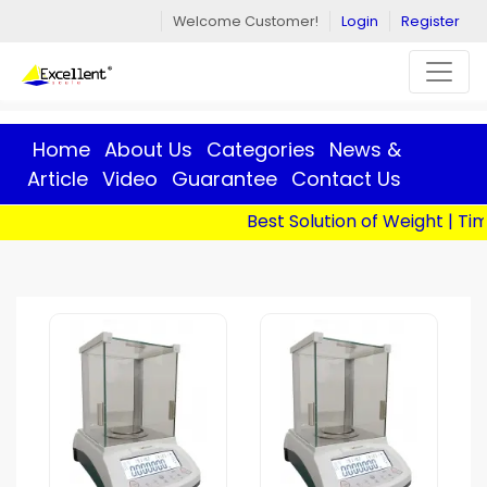
Welcome Customer!
Login
Register
Home
About Us
Categories
News &
Article
Video
Guarantee
Contact Us
Best Solution of Weight | Ti