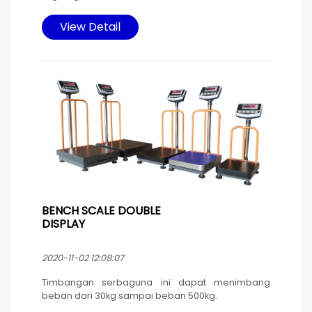
o
ruangan suhu dingin -5
C, cocok untuk
menimbang hasil laut dan di ruangan Cold
View Detail
storage.
Timbangan ini di desain memakai housing dan
platter stainless steel untuk mencapai harga yang
terjangkau dengan fungsi maksimal.
Sumber daya listrik baterai yang di isi ulang
memakai kabel poweryang dilengkapi pengaman
karet pada konektor untuk menghindari masuknya
air yang bisa mengakibatkan korsleting. Tetap
bisa dioperasikan pada saat pengisian ulang
baterai.
BENCH SCALE DOUBLE
DISPLAY
2020-11-02 12:09:07
Timbangan serbaguna ini dapat menimbang
beban dari 30kg sampai beban 500kg.