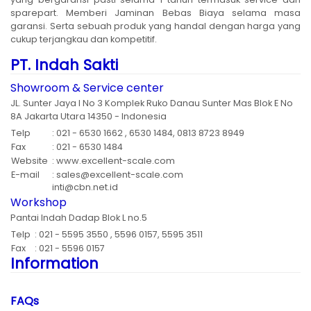
sparepart. Memberi Jaminan Bebas Biaya selama masa
garansi. Serta sebuah produk yang handal dengan harga yang
cukup terjangkau dan kompetitif.
PT. Indah Sakti
Showroom & Service center
JL. Sunter Jaya I No 3 Komplek Ruko Danau Sunter Mas Blok E No
8A Jakarta Utara 14350 - Indonesia
Telp
: 021 - 6530 1662 , 6530 1484, 0813 8723 8949
Fax
: 021 - 6530 1484
Website
: www.excellent-scale.com
E-mail
: sales@excellent-scale.com
inti@cbn.net.id
Workshop
Pantai Indah Dadap Blok L no.5
Telp
: 021 - 5595 3550 , 5596 0157, 5595 3511
Fax
: 021 - 5596 0157
Information
FAQs