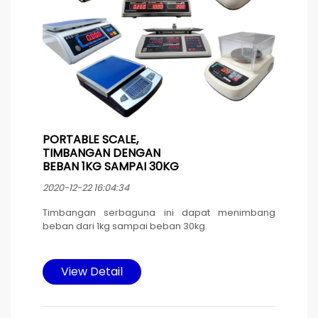
PORTABLE SCALE,
TIMBANGAN DENGAN
BEBAN 1KG SAMPAI 30KG
2020-12-22 16:04:34
Timbangan serbaguna ini dapat menimbang
beban dari 1kg sampai beban 30kg.
Timbangan ini cocok dipakai di pasar / pedagang
/ toko & umum. di desain memakai material
View Detail
housing dengan pan timbang stainless steel.
Pengoperasian dan pengaturan timbangan yang
mudah digunakan.