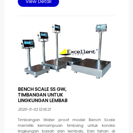
View Detail
di desain memakai 4 roda untuk memudahkan
memindahkan timbangan.
Sumber daya listrik baterai yang di isi ulang
memakai kabel power yang dilengkapi
pengaman karet pada konektor untuk
menghindari masuknya air yang bisa
mengakibatkan korsleting. Tetap bisa
dioperasikan pada saat pengisian ulang baterai.
BENCH SCALE SS GW,
TIMBANGAN UNTUK
LINGKUNGAN LEMBAB
DAN BASAH
2020-11-02 12:16:21
Timbangan Water proof model Bench Scale
memiliki kemampuan timbang untuk kondisi
lingkungan basah dan lembab, Dan tahan di