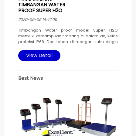
TIMBANGAN WATER
PROOF SUPER H2O
2020-05-05 14:47:05
Timbangan Water proof model Super H2O
memiliki kemampuan timbang di dalam air, kelas
proteksi IP68. Dan tahan di ruangan suhu dingin
o
-5
C, cocok untuk menimbang hasil laut dan di
ruangan Cold storage.
View Detail
Timbangan ini di desain memakai housing plastic
ABS dan platter stainless steel untuk mencapai
harga yang terjangkau dengan fungsi maksimal.
Best News
Sumber daya listrik baterai yang di isi ulang
memakai adaptor yang dilengkapi pengaman
karet pada konektor untuk menghindari masuknya
air yang bisa mengakibatkan korsleting. Tetap
bisa dioperasikan pada saat pengisian ulang
baterai.