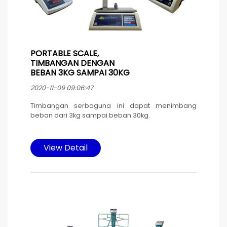
PORTABLE SCALE,
TIMBANGAN DENGAN
BEBAN 3KG SAMPAI 30KG
2020-11-09 09:06:47
Timbangan serbaguna ini dapat menimbang
beban dari 3kg sampai beban 30kg.
Timbangan ini cocok dipakai di pasar / pedagang
/ toko & umum. di desain memakai material
View Detail
housing dengan pan timbang stainless steel.
Pengoperasian dan pengaturan timbangan yang
mudah dan gampang digunakan.
Sumber daya listrik baterai yang di isi ulang
memakai kabel power yang dilengkapi
pengaman karet pada konektor untuk
menghindari masuknya air yang bisa