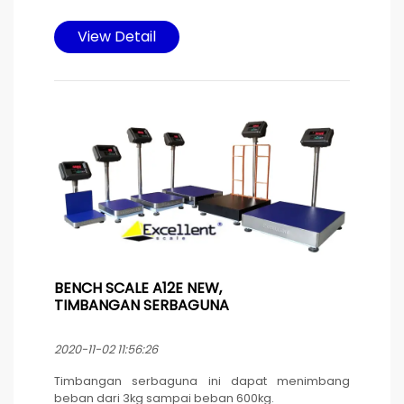
Timbangan ini cocok dipakai untuk pabrik industri
dan warung sembako. di desain memakai Iron
View Detail
platter yang tahan karat dan dilengkapi dengan
pagar untuk mencapai harga yang terjangkau
dengan fungsi maksimal.
Sumber daya listrik baterai yang di isi ulang
memakai kabel power yang dilengkapi
pengaman karet pada konektor untuk
menghindari masuknya air yang bisa
mengakibatkan korsleting. Tetap bisa
dioperasikan pada saat pengisian ulang baterai.
BENCH SCALE A12E NEW,
TIMBANGAN SERBAGUNA
2020-11-02 11:56:26
Timbangan serbaguna ini dapat menimbang
beban dari 3kg sampai beban 600kg.