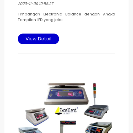
2020-11-09 10:58:27
Timbangan Electronic Balance dengan Angka
Tampilan LED yang jelas
Timbangan ini cocok untuk digunakan di bagian
Laboratorium, untuk produksi makanan /
View Detail
pencampuran / komposisi bahan. Tersedia
Gantungan Kait/Hook untuk penimbangan ke
dalam air. Pengoperasian dan pengaturan
timbangan yang mudah digunakan
Sumber daya listrik baterai yang di isi ulang
memakai adaptor yang dilengkapi pengaman
karet pada konektor untuk menghindari masuknya
air yang bisa mengakibatkan korsleting. Tetap
bisa dioperasikan pada saat pengisian ulang
baterai.