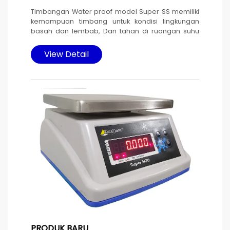
Timbangan Water proof model Super SS memiliki
kemampuan timbang untuk kondisi lingkungan
basah dan lembab, Dan tahan di ruangan suhu
o
dingin -5
C, cocok untuk menimbang hasil laut
dan di ruangan Cold storage.
View Detail
Timbangan ini di desain memakai housing dan
platter stainless steel untuk mencapai harga yang
terjangkau dengan fungsi maksimal.
Sumber daya listrik baterai yang di isi ulang
memakai adaptor yang dilengkapi pengaman
karet pada konektor untuk menghindari masuknya
air yang bisa mengakibatkan korsleting. Tetap
bisa dioperasikan pada saat pengisian ulang
baterai.
PRODUK BARU