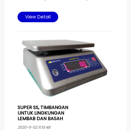
Timbangan ini cocok dipakai untuk pabrik industri
dan warung sembako. di desain memakai mild
View Detail
steel dan platter stainless steel untuk mencapai
harga yang terjangkau dengan fungsi maksimal.
Sumber daya listrik baterai yang di isi ulang
memakai kabel power yang dilengkapi
pengaman karet pada konektor untuk
menghindari masuknya air yang bisa
mengakibatkan korsleting. Tetap bisa
dioperasikan pada saat pengisian ulang baterai.
SUPER SS, TIMBANGAN
UNTUK LINGKUNGAN
LEMBAB DAN BASAH
2020-11-02 11:10:48