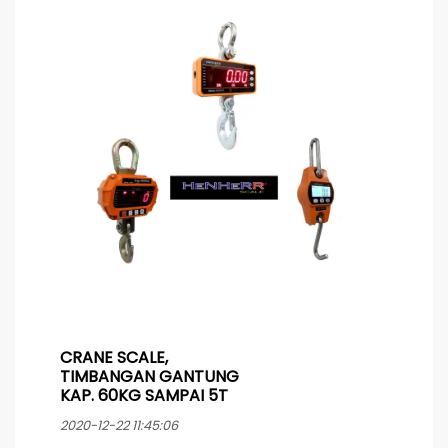
Sumber daya listrik baterai yang di isi ulang
memakai kabel power yang dilengkapi
pengaman karet pada konektor untuk
menghindari masuknya air yang bisa
mengakibatkan korsleting. Tetap bisa
dioperasikan pada saat pengisian ulang baterai.
CRANE SCALE,
TIMBANGAN GANTUNG
KAP. 60KG SAMPAI 5T
2020-12-22 11:45:06