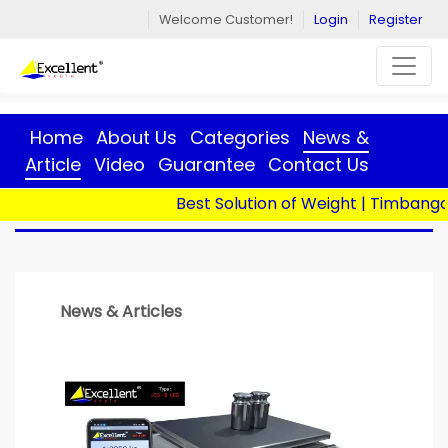
Welcome Customer!
Login
Register
Home
About Us
Categories
News &
Article
Video
Guarantee
Contact Us
Best Solution of Weight | Timbangan Digi
Home
> News & Articles
News & Articles