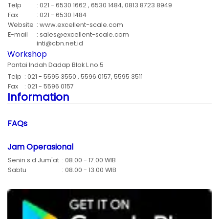
Telp
: 021 - 6530 1662 , 6530 1484, 0813 8723 8949
Fax
: 021 - 6530 1484
Website
: www.excellent-scale.com
E-mail
: sales@excellent-scale.com
inti@cbn.net.id
Workshop
Pantai Indah Dadap Blok L no.5
Telp
: 021 - 5595 3550 , 5596 0157, 5595 3511
Fax
: 021 - 5596 0157
Information
FAQs
Jam Operasional
Senin s.d Jum'at
: 08.00 - 17.00 WIB
Sabtu
: 08.00 - 13.00 WIB