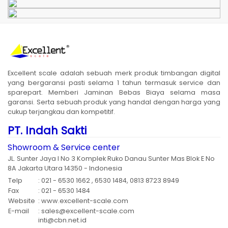
Excellent scale adalah sebuah merk produk timbangan digital
yang bergaransi pasti selama 1 tahun termasuk service dan
sparepart. Memberi Jaminan Bebas Biaya selama masa
garansi. Serta sebuah produk yang handal dengan harga yang
cukup terjangkau dan kompetitif.
PT. Indah Sakti
Showroom & Service center
JL. Sunter Jaya I No 3 Komplek Ruko Danau Sunter Mas Blok E No
8A Jakarta Utara 14350 - Indonesia
Telp
: 021 - 6530 1662 , 6530 1484, 0813 8723 8949
Fax
: 021 - 6530 1484
Website
: www.excellent-scale.com
E-mail
: sales@excellent-scale.com
inti@cbn.net.id