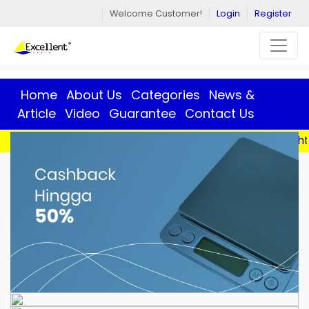
Welcome Customer!
Login
Register
Home
About Us
Categories
News &
Article
Video
Guarantee
Contact Us
Best Solution of Weight